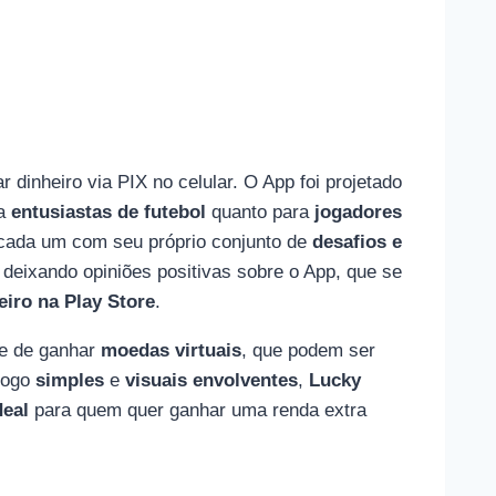
r dinheiro via PIX no celular. O App foi projetado
ra
entusiastas de futebol
quanto para
jogadores
 cada um com seu próprio conjunto de
desafios e
e deixando opiniões positivas sobre o App, que se
eiro na Play Store
.
de de ganhar
moedas virtuais
, que podem ser
jogo
simples
e
visuais envolventes
,
Lucky
deal
para quem quer ganhar uma renda extra