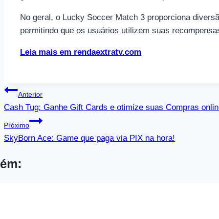
No geral, o Lucky Soccer Match 3 proporciona diversã
permitindo que os usuários utilizem suas recompensa
Leia mais em rendaextratv.com
Navegação
Anterior
de
Cash Tug: Ganhe Gift Cards e otimize suas Compras onlin
Post
Próximo
SkyBorn Ace: Game que paga via PIX na hora!
bém: