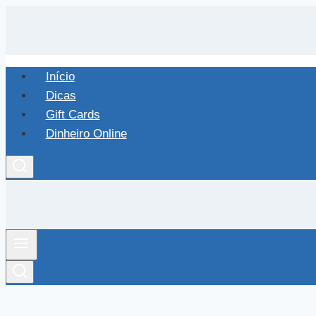
Pular
para
o
Conteúdo
Início
Dicas
Gift Cards
Dinheiro Online