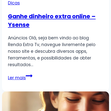
Dicas
Ganhe dinheiro extra online –
Ysense
Anúncios Olá, seja bem vindo ao blog
Renda Extra Tv, navegue livremente pelo
nosso site e descubra diversos apps,
ferramentas, e possibilidades de obter
resultados…
Ganhe
Ler mais
dinheiro
extra
online
–
Ysense