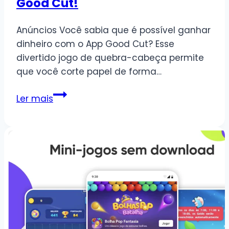
Good Cut!
Anúncios Você sabia que é possível ganhar
dinheiro com o App Good Cut? Esse
divertido jogo de quebra-cabeça permite
que você corte papel de forma…
Ganhar
Ler mais
dinheiro
com
o
App
Good
Cut!