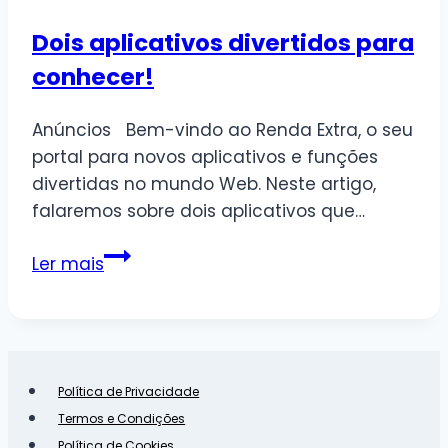
Dois aplicativos divertidos para
conhecer!
Anúncios Bem-vindo ao Renda Extra, o seu
portal para novos aplicativos e funções
divertidas no mundo Web. Neste artigo,
falaremos sobre dois aplicativos que…
Dois
Ler mais
aplicativos
divertidos
para
conhecer!
Política de Privacidade
Termos e Condições
Política de Cookies