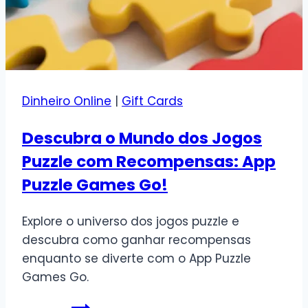
Dinheiro Online
|
Gift Cards
Descubra o Mundo dos Jogos
Puzzle com Recompensas: App
Puzzle Games Go!
Explore o universo dos jogos puzzle e
descubra como ganhar recompensas
enquanto se diverte com o App Puzzle
Games Go.
Descubra