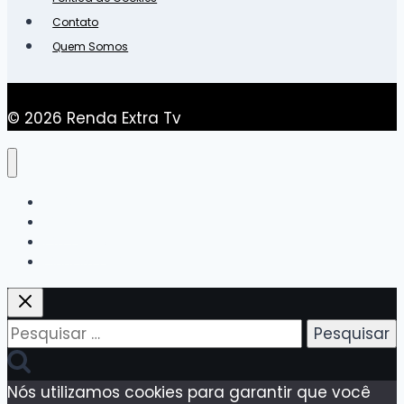
Contato
Quem Somos
© 2026 Renda Extra Tv
Início
Dicas
Gift Cards
Dinheiro Online
Pesquisar
por:
Nós utilizamos cookies para garantir que você