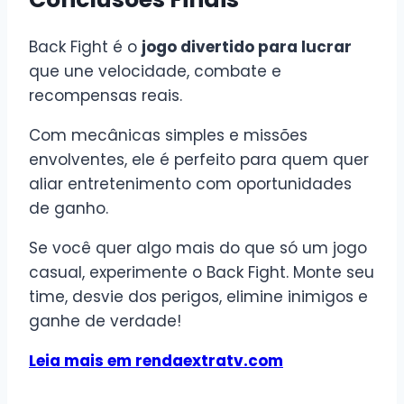
Back Fight é o
jogo divertido para lucrar
que une velocidade, combate e
recompensas reais.
Com mecânicas simples e missões
envolventes, ele é perfeito para quem quer
aliar entretenimento com oportunidades
de ganho.
Se você quer algo mais do que só um jogo
casual, experimente o Back Fight. Monte seu
time, desvie dos perigos, elimine inimigos e
ganhe de verdade!
Leia mais em rendaextratv.com